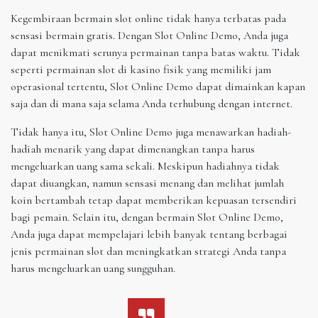
Kegembiraan bermain slot online tidak hanya terbatas pada
sensasi bermain gratis. Dengan Slot Online Demo, Anda juga
dapat menikmati serunya permainan tanpa batas waktu. Tidak
seperti permainan slot di kasino fisik yang memiliki jam
operasional tertentu, Slot Online Demo dapat dimainkan kapan
saja dan di mana saja selama Anda terhubung dengan internet.
Tidak hanya itu, Slot Online Demo juga menawarkan hadiah-
hadiah menarik yang dapat dimenangkan tanpa harus
mengeluarkan uang sama sekali. Meskipun hadiahnya tidak
dapat diuangkan, namun sensasi menang dan melihat jumlah
koin bertambah tetap dapat memberikan kepuasan tersendiri
bagi pemain. Selain itu, dengan bermain Slot Online Demo,
Anda juga dapat mempelajari lebih banyak tentang berbagai
jenis permainan slot dan meningkatkan strategi Anda tanpa
harus mengeluarkan uang sungguhan.