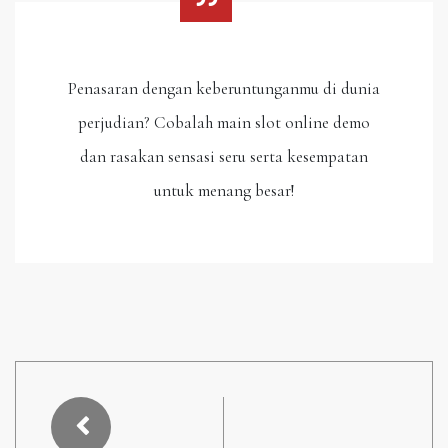
Penasaran dengan keberuntunganmu di dunia
perjudian? Cobalah main slot online demo
dan rasakan sensasi seru serta kesempatan
untuk menang besar!