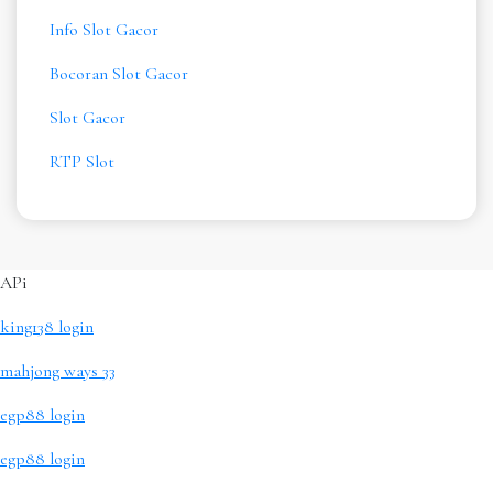
Info Slot Gacor
Bocoran Slot Gacor
Slot Gacor
RTP Slot
APi
king138 login
mahjong ways 33
egp88 login
egp88 login