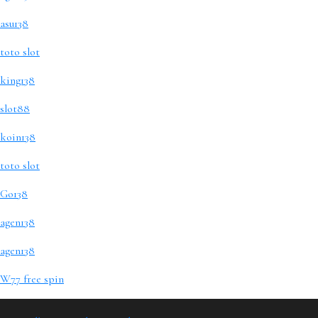
asu138
toto slot
king138
slot88
koin138
toto slot
Go138
agen138
agen138
W77 free spin