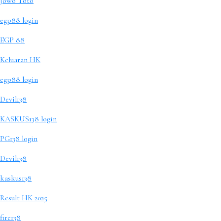
Jowo Toto
egp88 login
EGP 88
Keluaran HK
egp88 login
Devil138
KASKUS138 login
PG138 login
Devil138
kaskus138
Result HK 2025
fire138