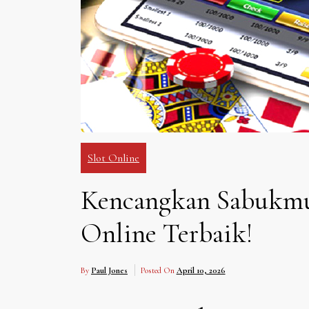
Slot Online
Kencangkan Sabukmu 
Online Terbaik!
By
Paul Jones
Posted On
April 10, 2026