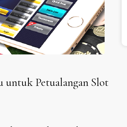
untuk Petualangan Slot