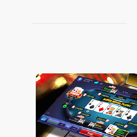
Skip
to
content