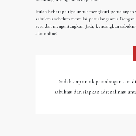
Itulah beberapa tips untuk mengikuti petualangan 
sabukmu sebelum memulai petualanganmu. Dengan m
seru dan menguntungkan. Jadi, kencangkan sabukm
slot online!
Sudah siap untuk petualangan seru d
sabukmu dan siapkan adrenalinmu untu