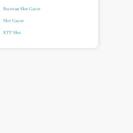
Bocoran Slot Gacor
Slot Gacor
RTP Slot