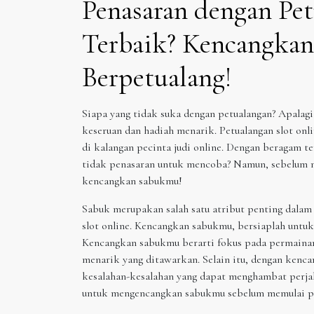
Penasaran dengan Pet
Terbaik? Kencangka
Berpetualang!
Siapa yang tidak suka dengan petualangan? Apalag
keseruan dan hadiah menarik. Petualangan slot onli
di kalangan pecinta judi online. Dengan beragam t
tidak penasaran untuk mencoba? Namun, sebelum me
kencangkan sabukmu!
Sabuk merupakan salah satu atribut penting dalam 
slot online. Kencangkan sabukmu, bersiaplah untu
Kencangkan sabukmu berarti fokus pada permaina
menarik yang ditawarkan. Selain itu, dengan kenca
kesalahan-kesalahan yang dapat menghambat perjala
untuk mengencangkan sabukmu sebelum memulai p