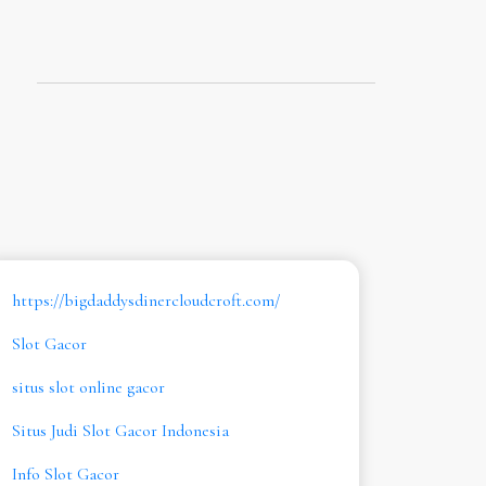
https://bigdaddysdinercloudcroft.com/
Slot Gacor
situs slot online gacor
Situs Judi Slot Gacor Indonesia
Info Slot Gacor