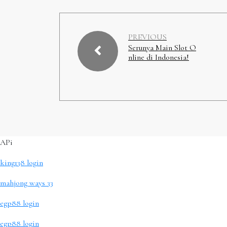
PREVIOUS
Serunya Main Slot O
nline di Indonesia!
APi
king138 login
mahjong ways 33
egp88 login
egp88 login