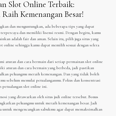
n Slot Online Terbaik:
 Raih Kemenangan Besar!
ngkan dan menguntungkan, ada beberapa tips yang dapat
g terpercaya dan memiliki lisensi resmi. Dengan begitu, kamu
n adalah fair dan aman. Selain itu, pilih juga situs yang
t online sehingga kamu dapat memilih sesuai dengan selera
i aturan dan cara bermain dari setiap permainan slot online
ki aturan dan cara bermain yang berbeda, jadi pastikan
kan peluangmu meraih kemenangan. Dan yang tidak boleh
kmu sebelum memulai petualanganmu. Fokus dan konsentrasi
petualangan slot online ini.
osi yang ditawarkan oleh situs judi online tersebut. Bonus
ngkatkan peluangmu untuk meraih kemenangan besar. Jadi
upa untuk mengencangkan sabukmu agar dapat memaksimalkan