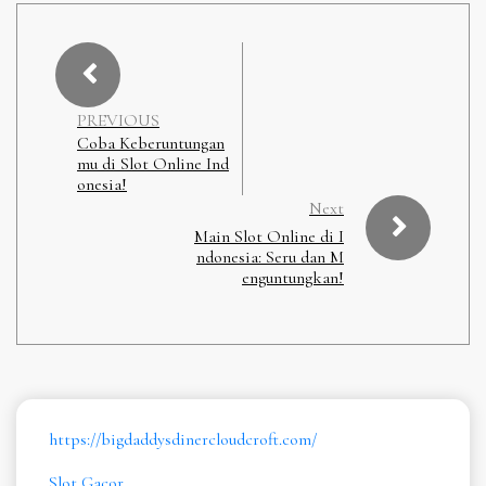
PREVIOUS
Coba Keberuntungan
mu di Slot Online Ind
onesia!
Next
Main Slot Online di I
ndonesia: Seru dan M
enguntungkan!
https://bigdaddysdinercloudcroft.com/
Slot Gacor