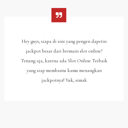
Hey guys, siapa di sini yang pengen dapetin
jackpot besar dari bermain slot online?
Tenang aja, karena ada Slot Online Terbaik
yang siap membantu kamu menangkan
jackpotnya! Yuk, simak