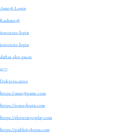
Asu138 Login
Kaskus138
jowototo login
jowototo login
daftar slot gacor
w77
Dokterscatter
https://asu138game.com
https://ion123login.com
https://slotwin303play.com
https://pablo69login.com