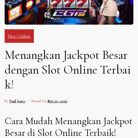
Slot Online
Menangkan Jackpot Besar
dengan Slot Online Terbai
k!
By
Paul Jones
Posted On
Mei 20, 2026
Cara Mudah Menangkan Jackpot
Besar di Slot Online Terbaik!