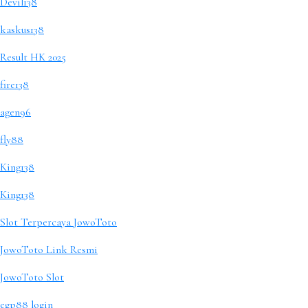
Devil138
kaskus138
Result HK 2025
fire138
agen96
fly88
King138
King138
Slot Terpercaya JowoToto
JowoToto Link Resmi
JowoToto Slot
egp88 login