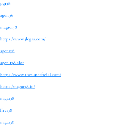
pg138
agen96
magic138
https://www.jlegas.com/
agen138
agen 138 slot
https://www.thesuperficial.com/
https://naga138.io/
naga138
fire138
naga138