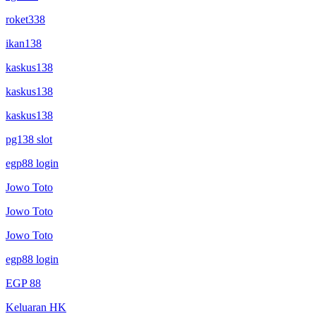
roket338
ikan138
kaskus138
kaskus138
kaskus138
pg138 slot
egp88 login
Jowo Toto
Jowo Toto
Jowo Toto
egp88 login
EGP 88
Keluaran HK