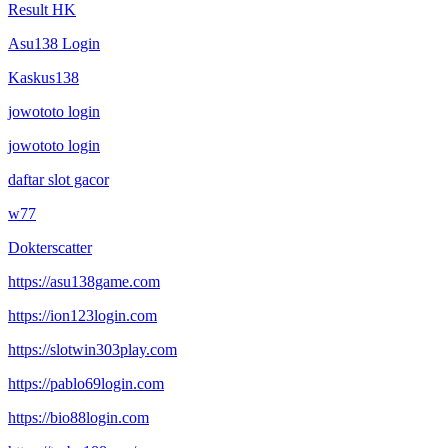
Result HK
Asu138 Login
Kaskus138
jowototo login
jowototo login
daftar slot gacor
w77
Dokterscatter
https://asu138game.com
https://ion123login.com
https://slotwin303play.com
https://pablo69login.com
https://bio88login.com