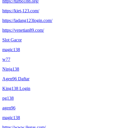
https://turbo188.org/
https://kiet-123.com/
https://ladang123login.com/
https://venetian89.com/
Slot Gacor
magic138
w77
Ninja138
Agen96 Daftar
King138 Login
pg138
agen96
magic138
https://www.jlegas.com/