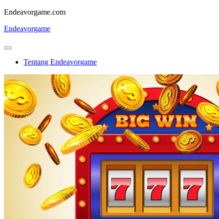
Skip
Endeavorgame.com
to
Endeavorgame
content
Tentang Endeavorgame