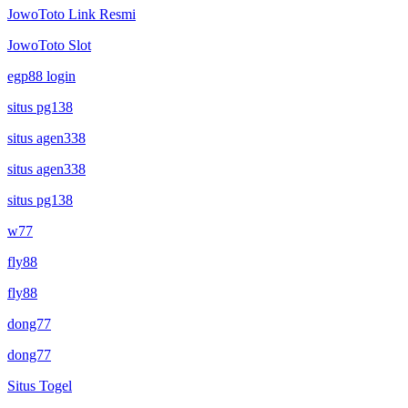
JowoToto Link Resmi
JowoToto Slot
egp88 login
situs pg138
situs agen338
situs agen338
situs pg138
w77
fly88
fly88
dong77
dong77
Situs Togel