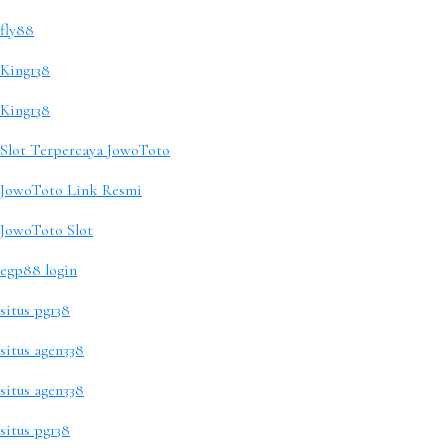
fly88
King138
King138
Slot Terpercaya JowoToto
JowoToto Link Resmi
JowoToto Slot
egp88 login
situs pg138
situs agen338
situs agen338
situs pg138