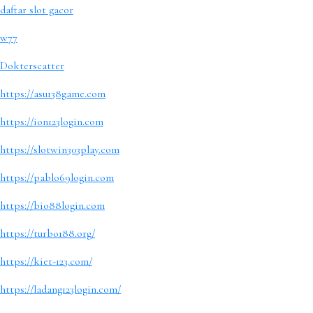
daftar slot gacor
w77
Dokterscatter
https://asu138game.com
https://ion123login.com
https://slotwin303play.com
https://pablo69login.com
https://bio88login.com
https://turbo188.org/
https://kiet-123.com/
https://ladang123login.com/