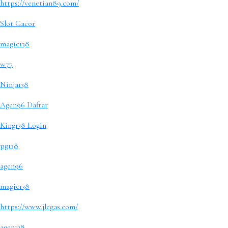
https://venetian89.com/
Slot Gacor
magic138
w77
Ninja138
Agen96 Daftar
King138 Login
pg138
agen96
magic138
https://www.jlegas.com/
agen138