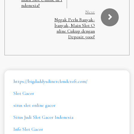
ndonesia!
Next
Nggak Perlu Banyak-
banyak, Main Slot O
nline Cukup dengan
Deposit 5000!
https://bigdaddysdinercloudcroft.com/
Slot Gacor
situs slot online gacor
Situs Judi Slot Gacor Indonesia
Info Slot Gacor