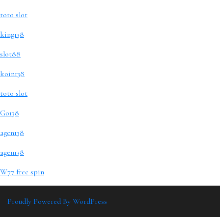
toto slot
king138
slot88
koin138
toto slot
Go138
agen138
agen138
W77 free spin
Proudly Powered By WordPress