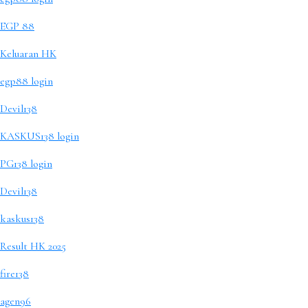
EGP 88
Keluaran HK
egp88 login
Devil138
KASKUS138 login
PG138 login
Devil138
kaskus138
Result HK 2025
fire138
agen96