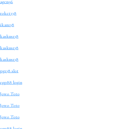
agen96
roket338
ikan138
kaskus138
kaskus138
kaskus138
pg138 slot
egp88 login
Jowo Toto
Jowo Toto
Jowo Toto
egp88 login