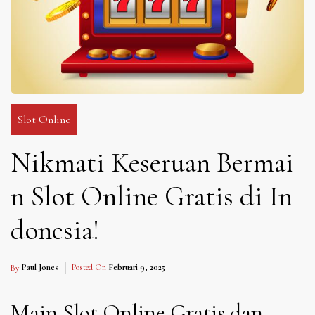
Slot Online
Nikmati Keseruan Bermai
n Slot Online Gratis di In
donesia!
By
Paul Jones
Posted On
Februari 9, 2025
Main Slot Online Gratis dan