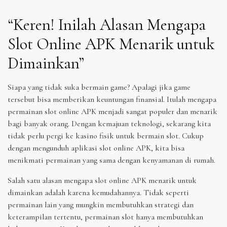
“Keren! Inilah Alasan Mengapa
Slot Online APK Menarik untuk
Dimainkan”
Siapa yang tidak suka bermain game? Apalagi jika game
tersebut bisa memberikan keuntungan finansial. Itulah mengapa
permainan slot online APK menjadi sangat populer dan menarik
bagi banyak orang. Dengan kemajuan teknologi, sekarang kita
tidak perlu pergi ke kasino fisik untuk bermain slot. Cukup
dengan mengunduh aplikasi slot online APK, kita bisa
menikmati permainan yang sama dengan kenyamanan di rumah.
Salah satu alasan mengapa slot online APK menarik untuk
dimainkan adalah karena kemudahannya. Tidak seperti
permainan lain yang mungkin membutuhkan strategi dan
keterampilan tertentu, permainan slot hanya membutuhkan