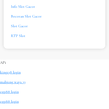
Info Slot Gacor
Bocoran Slot Gacor
Slot Gacor
RTP Slot
APi
king138 login
mahjong ways 33
egp88 login
egp88 login