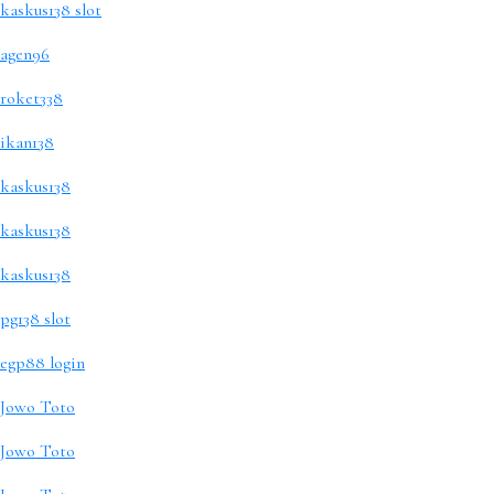
kaskus138 slot
agen96
roket338
ikan138
kaskus138
kaskus138
kaskus138
pg138 slot
egp88 login
Jowo Toto
Jowo Toto