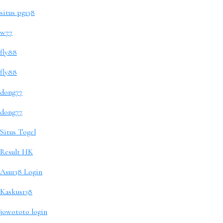
situs pg138
w77
fly88
fly88
dong77
dong77
Situs Togel
Result HK
Asu138 Login
Kaskus138
jowototo login