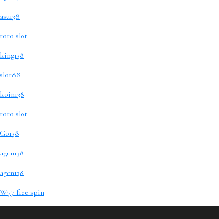
asu138
toto slot
king138
slot88
koin138
toto slot
Go138
agen138
agen138
W77 free spin