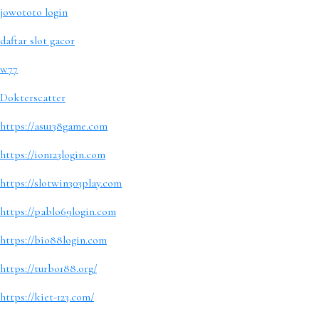
jowototo login
daftar slot gacor
w77
Dokterscatter
https://asu138game.com
https://ion123login.com
https://slotwin303play.com
https://pablo69login.com
https://bio88login.com
https://turbo188.org/
https://kiet-123.com/