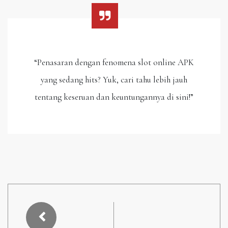
“Penasaran dengan fenomena slot online APK
yang sedang hits? Yuk, cari tahu lebih jauh
tentang keseruan dan keuntungannya di sini!”