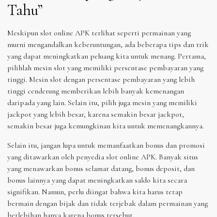
Tahu”
Meskipun slot online APK terlihat seperti permainan yang
murni mengandalkan keberuntungan, ada beberapa tips dan trik
yang dapat meningkatkan peluang kita untuk menang. Pertama,
pilihlah mesin slot yang memiliki persentase pembayaran yang
tinggi. Mesin slot dengan persentase pembayaran yang lebih
tinggi cenderung memberikan lebih banyak kemenangan
daripada yang lain. Selain itu, pilih juga mesin yang memiliki
jackpot yang lebih besar, karena semakin besar jackpot,
semakin besar juga kemungkinan kita untuk memenangkannya.
Selain itu, jangan lupa untuk memanfaatkan bonus dan promosi
yang ditawarkan oleh penyedia slot online APK. Banyak situs
yang menawarkan bonus selamat datang, bonus deposit, dan
bonus lainnya yang dapat meningkatkan saldo kita secara
signifikan. Namun, perlu diingat bahwa kita harus tetap
bermain dengan bijak dan tidak terjebak dalam permainan yang
berlebihan hanya karena bonus tersebut.