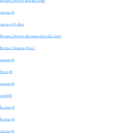
https://www.jlegas.com/
agen138
agen 138 slot
https://www.thesuperficial.com/
https://naga138.io/
naga138
fire138
naga138
egp88
koin138
koin138
agen138