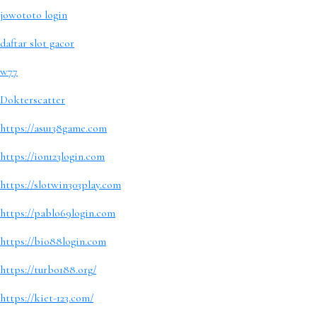
jowototo login
daftar slot gacor
w77
Dokterscatter
https://asu138game.com
https://ion123login.com
https://slotwin303play.com
https://pablo69login.com
https://bio88login.com
https://turbo188.org/
https://kiet-123.com/