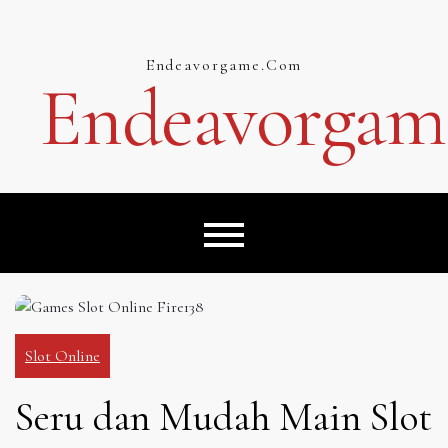
Skip
to
content
Endeavorgame.com
Endeavorgam
Slot Online
Seru dan Mudah Main Slot