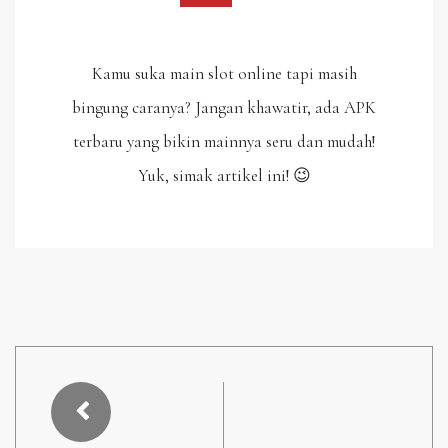
Kamu suka main slot online tapi masih
bingung caranya? Jangan khawatir, ada APK
terbaru yang bikin mainnya seru dan mudah!
Yuk, simak artikel ini! 😉