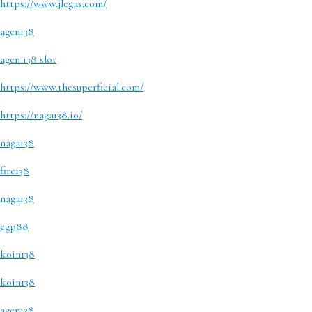
https://www.jlegas.com/
agen138
agen 138 slot
https://www.thesuperficial.com/
https://naga138.io/
naga138
fire138
naga138
egp88
koin138
koin138
agen138