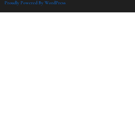
Proudly Powered By WordPress