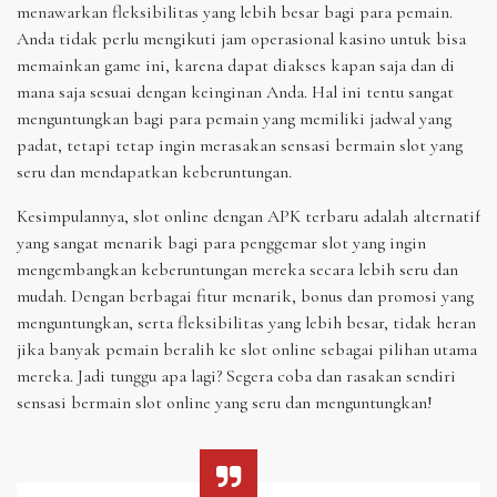
menawarkan fleksibilitas yang lebih besar bagi para pemain.
Anda tidak perlu mengikuti jam operasional kasino untuk bisa
memainkan game ini, karena dapat diakses kapan saja dan di
mana saja sesuai dengan keinginan Anda. Hal ini tentu sangat
menguntungkan bagi para pemain yang memiliki jadwal yang
padat, tetapi tetap ingin merasakan sensasi bermain slot yang
seru dan mendapatkan keberuntungan.
Kesimpulannya, slot online dengan APK terbaru adalah alternatif
yang sangat menarik bagi para penggemar slot yang ingin
mengembangkan keberuntungan mereka secara lebih seru dan
mudah. Dengan berbagai fitur menarik, bonus dan promosi yang
menguntungkan, serta fleksibilitas yang lebih besar, tidak heran
jika banyak pemain beralih ke slot online sebagai pilihan utama
mereka. Jadi tunggu apa lagi? Segera coba dan rasakan sendiri
sensasi bermain slot online yang seru dan menguntungkan!