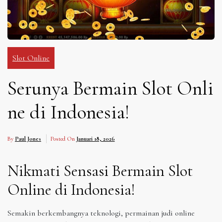
Slot Online
Serunya Bermain Slot Onli
ne di Indonesia!
By
Paul Jones
Posted On
Januari 18, 2026
Nikmati Sensasi Bermain Slot
Online di Indonesia!
Semakin berkembangnya teknologi, permainan judi online