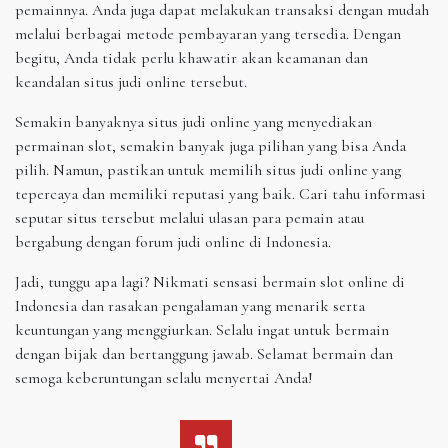
pemainnya. Anda juga dapat melakukan transaksi dengan mudah
melalui berbagai metode pembayaran yang tersedia. Dengan
begitu, Anda tidak perlu khawatir akan keamanan dan
keandalan situs judi online tersebut.
Semakin banyaknya situs judi online yang menyediakan
permainan slot, semakin banyak juga pilihan yang bisa Anda
pilih. Namun, pastikan untuk memilih situs judi online yang
tepercaya dan memiliki reputasi yang baik. Cari tahu informasi
seputar situs tersebut melalui ulasan para pemain atau
bergabung dengan forum judi online di Indonesia.
Jadi, tunggu apa lagi? Nikmati sensasi bermain slot online di
Indonesia dan rasakan pengalaman yang menarik serta
keuntungan yang menggiurkan. Selalu ingat untuk bermain
dengan bijak dan bertanggung jawab. Selamat bermain dan
semoga keberuntungan selalu menyertai Anda!