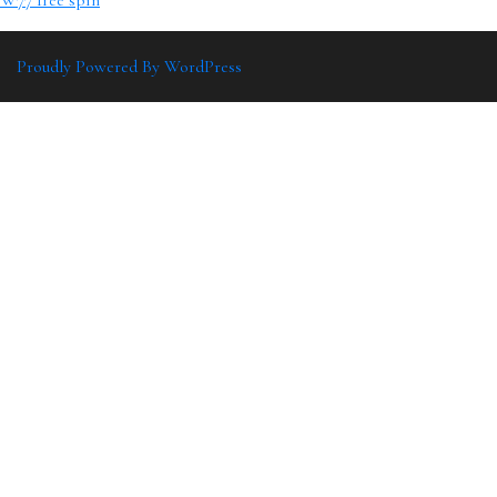
Proudly Powered By WordPress