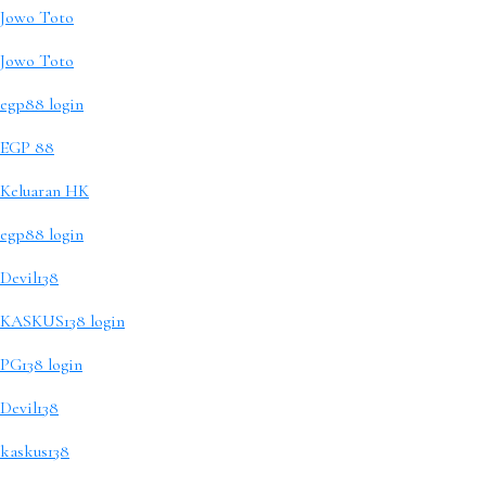
Jowo Toto
Jowo Toto
egp88 login
EGP 88
Keluaran HK
egp88 login
Devil138
KASKUS138 login
PG138 login
Devil138
kaskus138