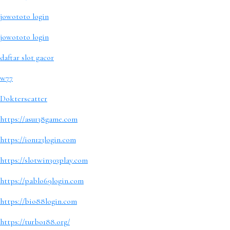
jowototo login
jowototo login
daftar slot gacor
w77
Dokterscatter
https://asu138game.com
https://ion123login.com
https://slotwin303play.com
https://pablo69login.com
https://bio88login.com
https://turbo188.org/