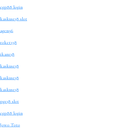
egp88 login
kaskus138 slot
agen96
roket338
ikan138
kaskus138
kaskus138
kaskus138
pg138 slot
egp88 login
Jowo Toto