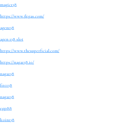
magic138
https://www.jlegas.com/
agen138
agen 138 slot
https://www.thesuperficial.com/
https://naga138.io/
naga138
fire138
naga138
egp88
koin138