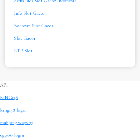
Situs Judi Slot Gacor Indonesia
Info Slot Gacor
Bocoran Slot Gacor
Slot Gacor
RTP Slot
APi
KING138
king138 login
mahjong ways 33
egp88 login