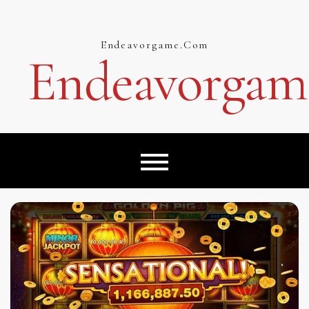
Skip
to
content
Endeavorgame.com
Endeavorgam