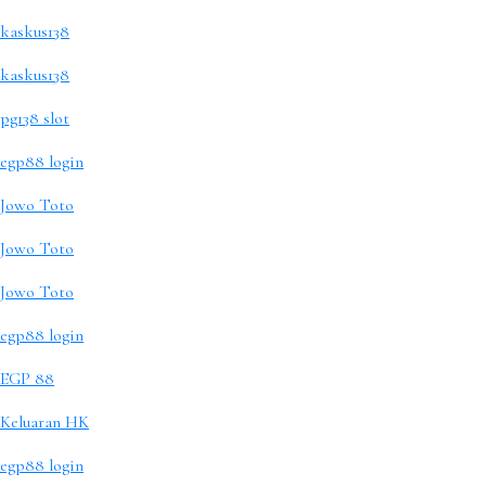
kaskus138
kaskus138
pg138 slot
egp88 login
Jowo Toto
Jowo Toto
Jowo Toto
egp88 login
EGP 88
Keluaran HK
egp88 login