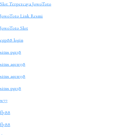
Slot Terpercaya JowoToto
JowoToto Link Resmi
JowoToto Slot
egp88 login
situs pg138
situs agen338
situs agen338
situs pg138
w77
fly88
fly88