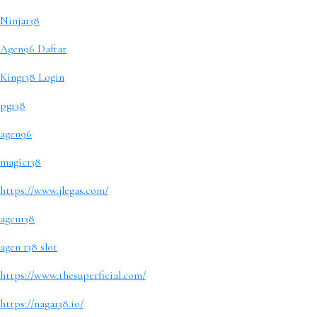
Ninja138
Agen96 Daftar
King138 Login
pg138
agen96
magic138
https://www.jlegas.com/
agen138
agen 138 slot
https://www.thesuperficial.com/
https://naga138.io/