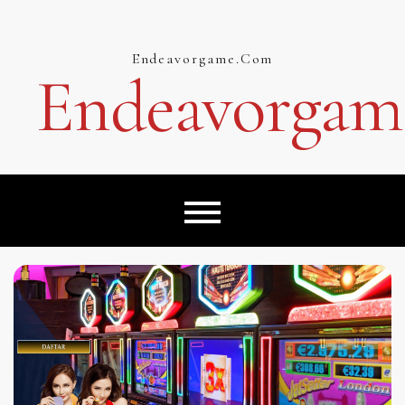
Skip
to
content
Endeavorgame.com
Endeavorgam