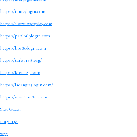
https://ion123login.com
https://slotwin303play.com
https://pablo69login.com
https://bio88login.com
https://turbo188.org/
https://kiet-123.com/
https://ladang123login.com/
https://venetian89.com/
Slot Gacor
magic138
w77