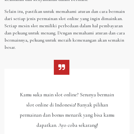
Selain itu, pastikan untuk memahami aturan dan cara bermain
dari setiap jenis permainan slot online yang ingin dimainkan.
Setiap mesin slot memiliki perbedaan dalam hal pembayaran
dan peluang untuk menang. Dengan memahami aturan dan cara
bermainnya, peluang untuk meraih kemenangan akan semakin
besar.
Kamu suka main slot online? Serunya bermain
slot online di Indonesia! Banyak pilihan
permainan dan bonus menarik yang bisa kamu
dapatkan. Ayo coba sekarang!