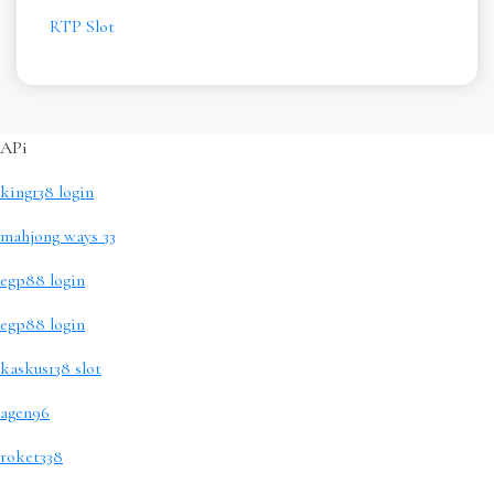
RTP Slot
APi
king138 login
mahjong ways 33
egp88 login
egp88 login
kaskus138 slot
agen96
roket338