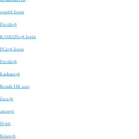
egp88 login
Devil138
KASKUS138 login
PG138 login
Devil138
kaskus138
Result HK 2025
fire138
agen96
fly88
King138