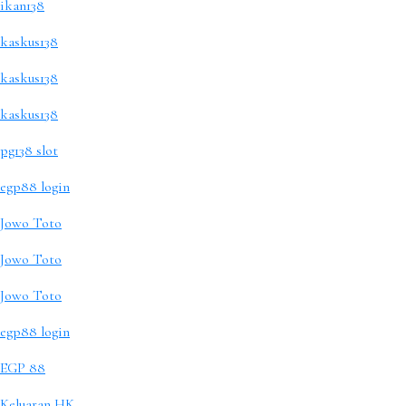
ikan138
kaskus138
kaskus138
kaskus138
pg138 slot
egp88 login
Jowo Toto
Jowo Toto
Jowo Toto
egp88 login
EGP 88
Keluaran HK