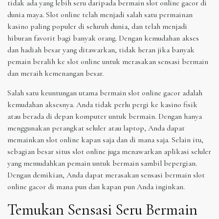
tidak ada yang lebih seru daripada bermain slot online gacor di
dunia maya. Slot online telah menjadi salah satu permainan
kasino paling populer di seluruh dunia, dan telah menjadi
hiburan favorit bagi banyak orang. Dengan kemudahan akses
dan hadiah besar yang ditawarkan, tidak heran jika banyak
pemain beralih ke slot online untuk merasakan sensasi bermain
dan meraih kemenangan besar.
Salah satu keuntungan utama bermain slot online gacor adalah
kemudahan aksesnya. Anda tidak perlu pergi ke kasino fisik
atau berada di depan komputer untuk bermain. Dengan hanya
menggunakan perangkat seluler atau laptop, Anda dapat
memainkan slot online kapan saja dan di mana saja. Selain itu,
sebagian besar situs slot online juga menawarkan aplikasi seluler
yang memudahkan pemain untuk bermain sambil bepergian.
Dengan demikian, Anda dapat merasakan sensasi bermain slot
online gacor di mana pun dan kapan pun Anda inginkan.
Temukan Sensasi Seru Bermain