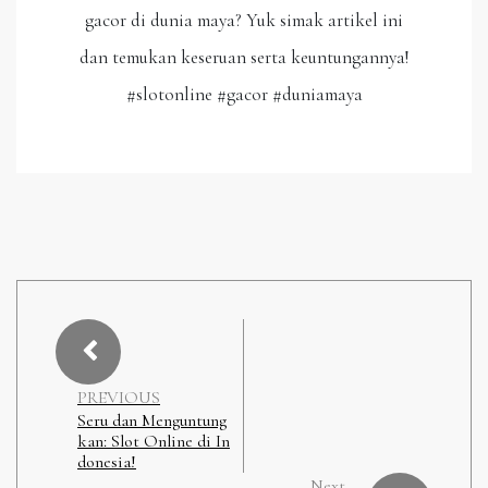
gacor di dunia maya? Yuk simak artikel ini
dan temukan keseruan serta keuntungannya!
#slotonline #gacor #duniamaya
PREVIOUS
Seru dan Menguntung
kan: Slot Online di In
donesia!
Next