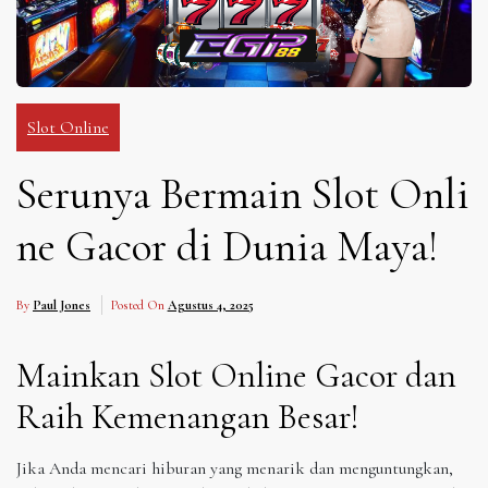
Slot Online
Serunya Bermain Slot Onli
ne Gacor di Dunia Maya!
By
Paul Jones
Posted On
Agustus 4, 2025
Mainkan Slot Online Gacor dan
Raih Kemenangan Besar!
Jika Anda mencari hiburan yang menarik dan menguntungkan,