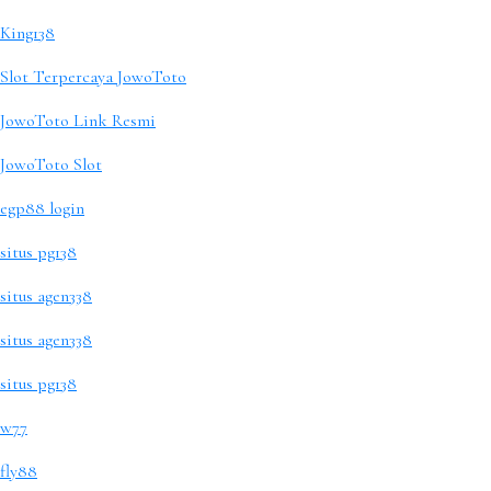
King138
Slot Terpercaya JowoToto
JowoToto Link Resmi
JowoToto Slot
egp88 login
situs pg138
situs agen338
situs agen338
situs pg138
w77
fly88