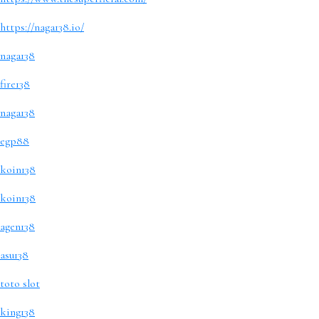
https://naga138.io/
naga138
fire138
naga138
egp88
koin138
koin138
agen138
asu138
toto slot
king138