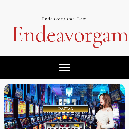
Skip
to
content
Endeavorgame.com
Endeavorgam