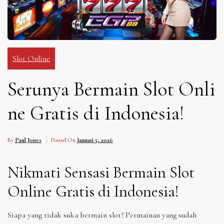
Slot Online
Serunya Bermain Slot Onli
ne Gratis di Indonesia!
By
Paul Jones
Posted On
Januari 5, 2026
Nikmati Sensasi Bermain Slot
Online Gratis di Indonesia!
Siapa yang tidak suka bermain slot? Permainan yang sudah