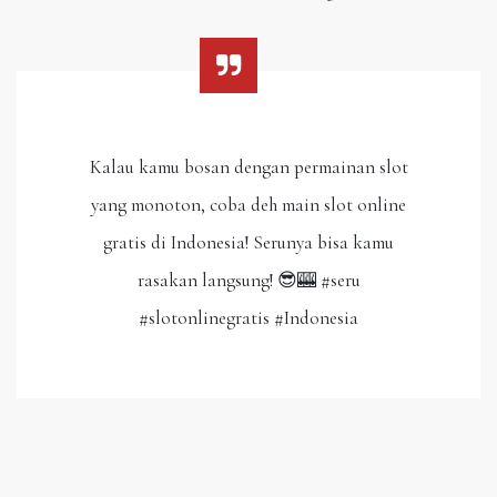
Kalau kamu bosan dengan permainan slot
yang monoton, coba deh main slot online
gratis di Indonesia! Serunya bisa kamu
rasakan langsung! 😎🎰 #seru
#slotonlinegratis #Indonesia