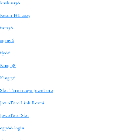
kaskus138
Result HK 2025
fire138
agen96
fly88
King138
King138
Slot Terpercaya JowoToto
JowoToto Link Resmi
JowoToto Slot
egp88 login