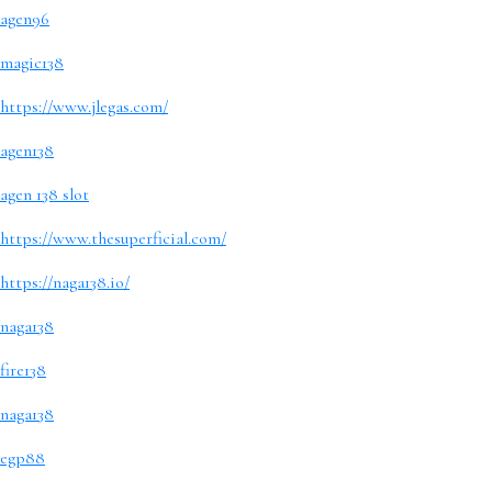
agen96
magic138
https://www.jlegas.com/
agen138
agen 138 slot
https://www.thesuperficial.com/
https://naga138.io/
naga138
fire138
naga138
egp88