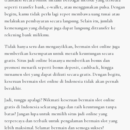
seperti transfer bank, e-wallet, atau menggunakan pulsa. Dengan
begitu, kamu tidak perlu lagi repot membawa uang tunai atau
melakukan pembayaran secara langsung. Selain itu, jumlah
kemenangan yang didapat juga dapat langsung ditransfer ke
rekening bank milikmu.
Tidak hanya seru dan mengasyikkan, bermain slot online juga
memberikan kesempatan untuk meraih keuntungan secara
gratis. Situs judi online biasanya memberikan bonus dan
promosi menarik seperti bonus deposit, cashback, hingga
turnamen slot yang dapat diikuti secara gratis. Dengan begitu,
keseruan bermain slot online di Indonesia tidak akan pernah
berakhir.
Jadi, tunggu apalagi? Nikmati keseruan bermain slot online
gratis di Indonesia sekarang juga dan raih keuntungan tanpa
batas! Jangan lupa untuk memilih situs judi online yang
terpercaya dan terbaik untuk pengalaman bermain slot yang
lebih maksimal. Selamat bermain dan semoga sukses!