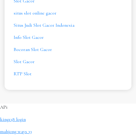
Slot Gacor
situs slot online gacor
Situs Judi Slot Gacor Indonesia
Info Slot Gacor
Bocoran Slot Gacor
Slot Gacor
RTP Slot
APi
king138 login
mahjong ways 33