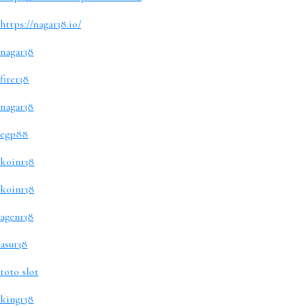
https://naga138.io/
naga138
fire138
naga138
egp88
koin138
koin138
agen138
asu138
toto slot
king138