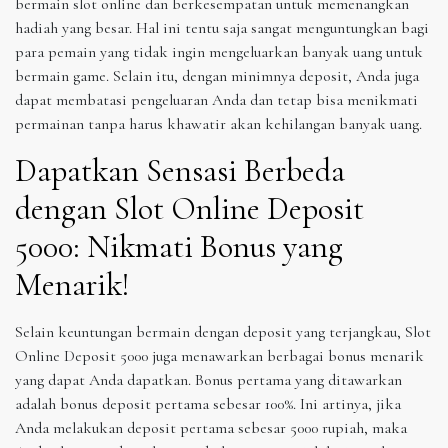
bermain slot online dan berkesempatan untuk memenangkan
hadiah yang besar. Hal ini tentu saja sangat menguntungkan bagi
para pemain yang tidak ingin mengeluarkan banyak uang untuk
bermain game. Selain itu, dengan minimnya deposit, Anda juga
dapat membatasi pengeluaran Anda dan tetap bisa menikmati
permainan tanpa harus khawatir akan kehilangan banyak uang.
Dapatkan Sensasi Berbeda
dengan Slot Online Deposit
5000: Nikmati Bonus yang
Menarik!
Selain keuntungan bermain dengan deposit yang terjangkau, Slot
Online Deposit 5000 juga menawarkan berbagai bonus menarik
yang dapat Anda dapatkan. Bonus pertama yang ditawarkan
adalah bonus deposit pertama sebesar 100%. Ini artinya, jika
Anda melakukan deposit pertama sebesar 5000 rupiah, maka