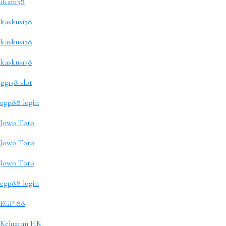
ikan138
kaskus138
kaskus138
kaskus138
pg138 slot
egp88 login
Jowo Toto
Jowo Toto
Jowo Toto
egp88 login
EGP 88
Keluaran HK