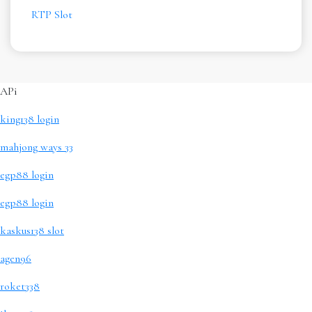
RTP Slot
APi
king138 login
mahjong ways 33
egp88 login
egp88 login
kaskus138 slot
agen96
roket338