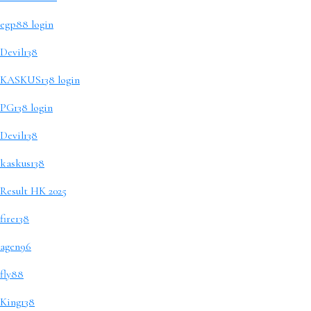
egp88 login
Devil138
KASKUS138 login
PG138 login
Devil138
kaskus138
Result HK 2025
fire138
agen96
fly88
King138