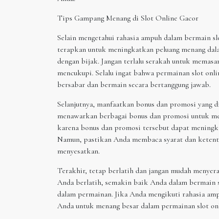
Tips Gampang Menang di Slot Online Gacor
Selain mengetahui rahasia ampuh dalam bermain sl
terapkan untuk meningkatkan peluang menang dala
dengan bijak. Jangan terlalu serakah untuk memasa
mencukupi. Selalu ingat bahwa permainan slot onl
bersabar dan bermain secara bertanggung jawab.
Selanjutnya, manfaatkan bonus dan promosi yang dit
menawarkan berbagai bonus dan promosi untuk me
karena bonus dan promosi tersebut dapat mening
Namun, pastikan Anda membaca syarat dan ketentu
menyesatkan.
Terakhir, tetap berlatih dan jangan mudah menyera
Anda berlatih, semakin baik Anda dalam bermain s
dalam permainan. Jika Anda mengikuti rahasia ampu
Anda untuk menang besar dalam permainan slot onl