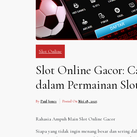
Slot Online
Slot Online Gacor: 
dalam Permainan Slot
By
Paul Jones
Posted On
Mei 18, 2025
Rahasia Ampuh Main Slot Online Gacor
Siapa yang tidak ingin menang besar dan sering da