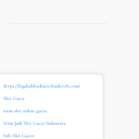
https://bigdaddysdinercloudcroft.com/
Slot Gacor
situs slot online gacor
Situs Judi Slot Gacor Indonesia
Info Slot Gacor