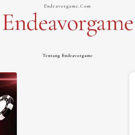
Endeavorgame.com
Endeavorgame
Tentang Endeavorgame