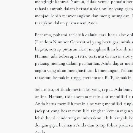
menginginkannya. Namun, tidak semua pemain berh
rahasia ampuh dalam bermain slot online yang gaco
menjadi lebih menyenangkan dan menguntungkan. In
terapkan dalam permainan Anda.
Pertama, pahami terlebih dahulu cara kerja slot o
(Random Number Generator) yang bertugas untuk 
begitu, setiap putaran akan menghasilkan kombinas
Namun, ada beberapa titik tertentu di mesin slo
peluang menang dalam permainan. Anda dapat memp
angka yang akan menghasilkan kemenangan. Pahami 
tersebut. Semakin tinggi persentase RTP, semakin
Selain itu, pilihlah mesin slot yang tepat. Ada ban
online. Namun, tidak semua mesin slot memiliki t
Anda harus memilih mesin slot yang memiliki tingk
jackpot yang besar memiliki tingkat kemenangan y
lebih kecil cenderung memberikan lebih banyak kem
dengan gaya bermain Anda dan tetap fokus pada s
Anda.