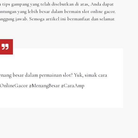
tips gampang yang telah disebutkan di atas, Anda dapat
ungan yang lebih besar dalam bermain slot online gacor.
anggung jawab. Semoga artikel ini bermanfaat dan selamat
enang besar dalam permainan slot? Yuk, simak cara
lotOnlineGacor #MenangBesar #CaraAmp