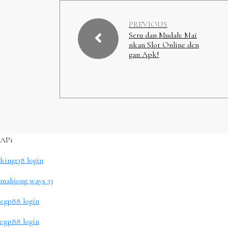
PREVIOUS
Seru dan Mudah: Mai
nkan Slot Online den
gan Apk!
APi
king138 login
mahjong ways 33
egp88 login
egp88 login