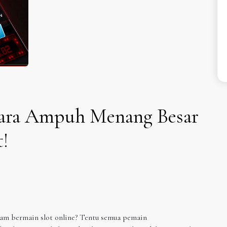
Cara Ampuh Menang Besar
!
lam bermain slot online? Tentu semua pemain